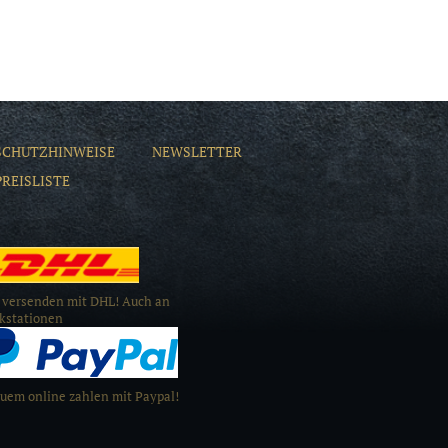
SCHUTZHINWEISE
NEWSLETTER
PREISLISTE
 versenden mit DHL! Auch an
kstationen
uem online zahlen mit Paypal!