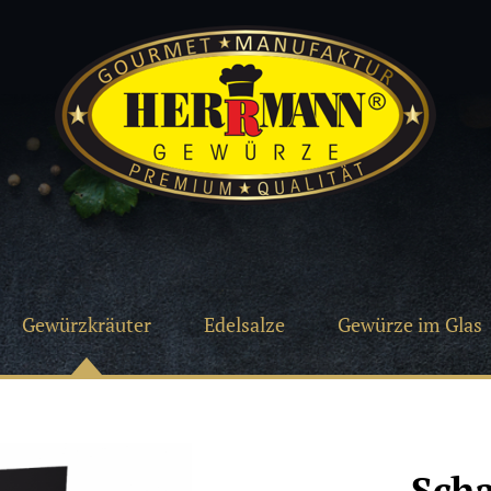
Gewürzkräuter
Edelsalze
Gewürze im Glas
Scha