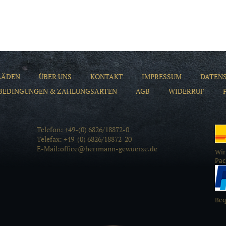
LÄDEN
ÜBER UNS
KONTAKT
IMPRESSUM
DATEN
BEDINGUNGEN & ZAHLUNGSARTEN
AGB
WIDERRUF
Telefon: +49-(0) 6826/18872-0
Telefax: +49-(0) 6826/18872-20
E-Mail:office@herrmann-gewuerze.de
Wir
Pac
Beq