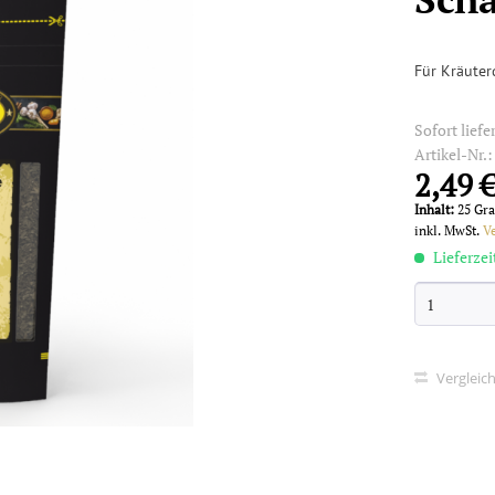
Für Kräuter
Sofort liefe
Artikel-Nr.
2,49 €
Inhalt:
25 Gr
inkl. MwSt.
V
Lieferzei
Vergleic