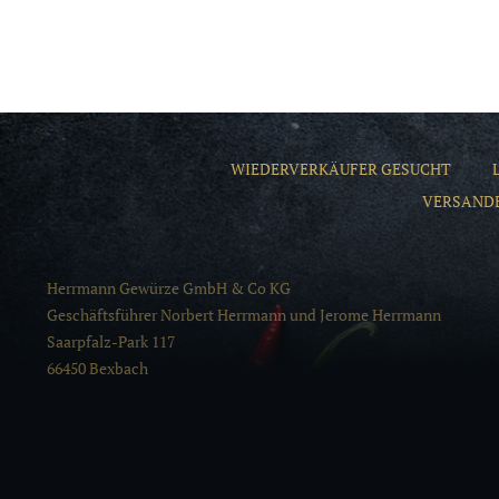
WIEDERVERKÄUFER GESUCHT
VERSAND
Herrmann Gewürze GmbH & Co KG
Geschäftsführer Norbert Herrmann und Jerome Herrmann
Saarpfalz-Park 117
66450 Bexbach