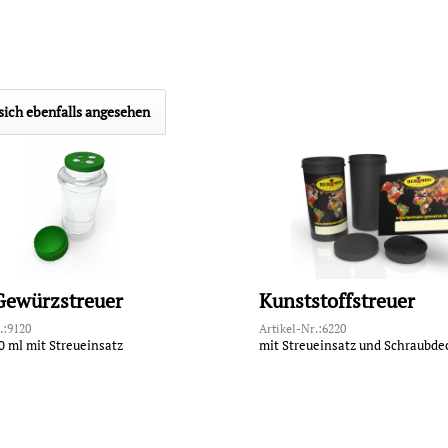
ich ebenfalls angesehen
Gewürzstreuer
Kunststoffstreuer
.:9120
Artikel-Nr.:6220
0 ml mit Streueinsatz
mit Streueinsatz und Schraubde