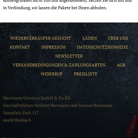
Kostengründen nicht von uns angenommen). Setzen Sie sich mit uns
in Verbindung, wir lassen die Pakete bei Ihnen abholen.
WIEDERVERKÄUFER GESUCHT
LÄDEN
ÜBER UNS
KONTAKT
IMPRESSUM
DATENSCHUTZHINWEISE
NEWSLETTER
VERSANDBEDINGUNGEN & ZAHLUNGSARTEN
AGB
WIDERRUF
PREISLISTE
Herrmann Gewürze GmbH & Co KG
Geschäftsführer Norbert Herrmann und Jerome Herrmann
Saarpfalz-Park 117
66450 Bexbach