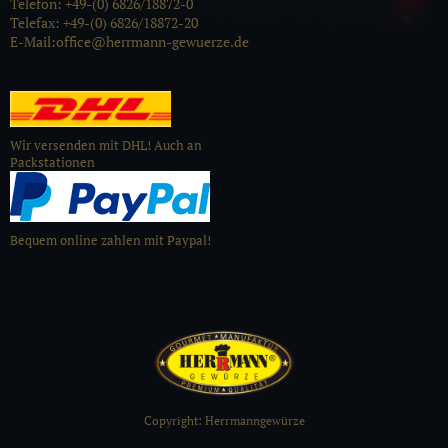
Telefon: +49-(0) 6826/18872-0
Telefax: +49-(0) 6826/18872-20
E-Mail:office@herrmann-gewuerze.de
Wir versenden mit DHL! Auch an
Packstationen
Bequem online zahlen mit Paypal!
Copyright: Herrmanngewürze