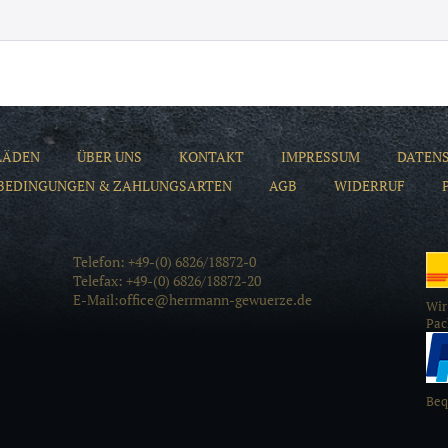
LÄDEN
ÜBER UNS
KONTAKT
IMPRESSUM
DATEN
BEDINGUNGEN & ZAHLUNGSARTEN
AGB
WIDERRUF
Telefon: +49-(0) 6826/18872-0
Telefax: +49-(0) 6826/18872-20
E-Mail:office@herrmann-gewuerze.de
Wir
Pac
Beq