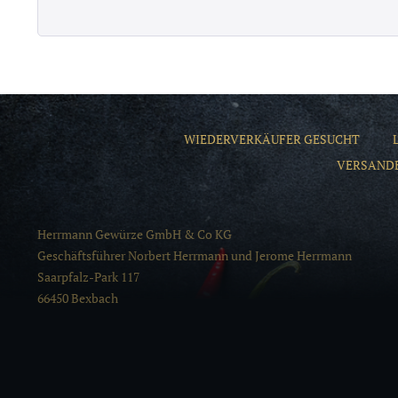
WIEDERVERKÄUFER GESUCHT
VERSAND
Herrmann Gewürze GmbH & Co KG
Geschäftsführer Norbert Herrmann und Jerome Herrmann
Saarpfalz-Park 117
66450 Bexbach