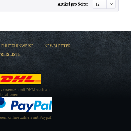
Artikel pro Seite:
SCHUTZHINWEISE
NEWSLETTER
PREISLISTE
 versenden mit DHL! Auch an
kstationen
uem online zahlen mit Paypal!