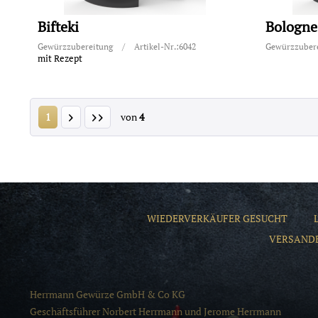
Bifteki
Bologne
Gewürzzubereitung
/
Artikel-Nr.:6042
Gewürzzuber
mit Rezept
1
von
4
WIEDERVERKÄUFER GESUCHT
VERSAND
Herrmann Gewürze GmbH & Co KG
Geschäftsführer Norbert Herrmann und Jerome Herrmann