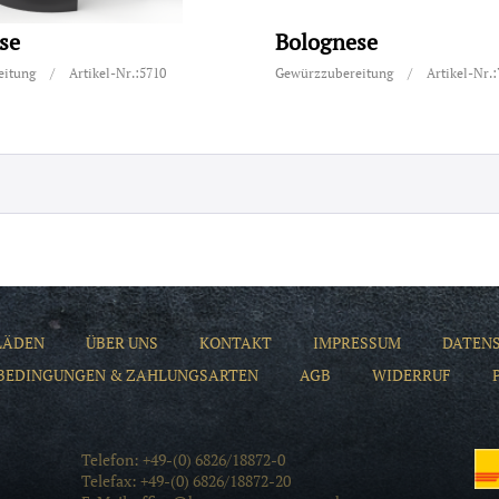
se
Bolognese
eitung
/
Artikel-Nr.:5710
Gewürzzubereitung
/
Artikel-Nr.
LÄDEN
ÜBER UNS
KONTAKT
IMPRESSUM
DATEN
BEDINGUNGEN & ZAHLUNGSARTEN
AGB
WIDERRUF
Telefon: +49-(0) 6826/18872-0
Telefax: +49-(0) 6826/18872-20