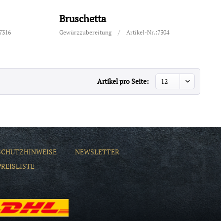
Bruschetta
:7316
Gewürzzubereitung
/
Artikel-Nr.:7304
Artikel pro Seite:
SCHUTZHINWEISE
NEWSLETTER
PREISLISTE