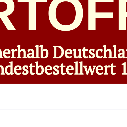
RTOFR
nerhalb Deutschla
destbestellwert 