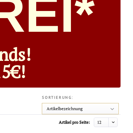
EI*
nds!
15€!
SORTIERUNG:
Artikel pro Seite: