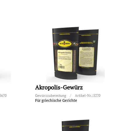
Akropolis-Gewürz
:5670
Gewürzzubereitung
/
Artikel-Nr.:5270
Für griechische Gerichte