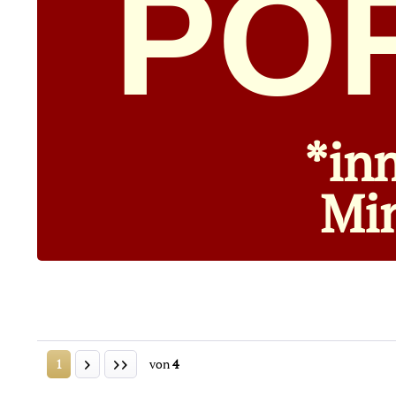
PO
*in
Min
1
von
4