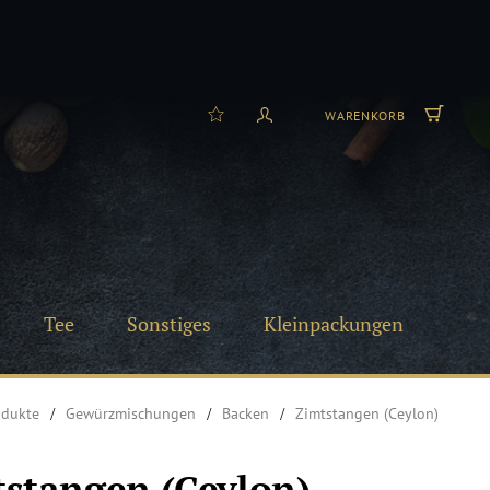
WARENKORB
Tee
Sonstiges
Kleinpackungen
odukte
Gewürzmischungen
Backen
Zimtstangen (Ceylon)
stangen (Ceylon)