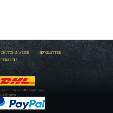
SCHUTZHINWEISE
NEWSLETTER
PREISLISTE
 versenden mit DHL! Auch an
kstationen