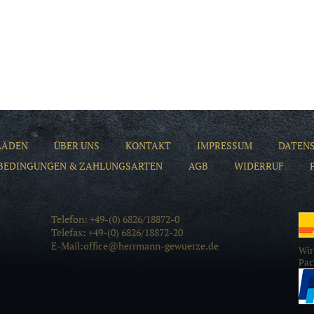
LÄDEN
ÜBER UNS
KONTAKT
IMPRESSUM
DATEN
BEDINGUNGEN & ZAHLUNGSARTEN
AGB
WIDERRUF
Telefon: +49-(0) 6826/18872-0
Telefax: +49-(0) 6826/18872-20
E-Mail:office@herrmann-gewuerze.de
Wir
Pac