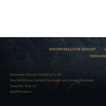
WIEDERVERKÄUFER GESUCHT
VERSAND
Herrmann Gewürze GmbH & Co KG
Geschäftsführer Norbert Herrmann und Jerome Herrmann
Saarpfalz-Park 117
66450 Bexbach