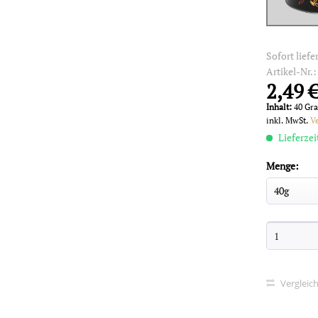
Sofort liefe
Artikel-Nr.
2,49 €
Inhalt:
40 Gr
inkl. MwSt.
V
Lieferzei
Menge:
Vergleic