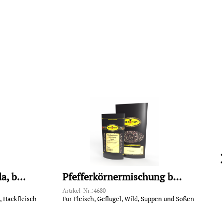
Muskatnüsse (Grenada, beste Qualität)
Pfefferkörnermischung bunt
Artikel-Nr.:4680
A
, Hackfleisch
Für Fleisch, Geflügel, Wild, Suppen und Soßen
F