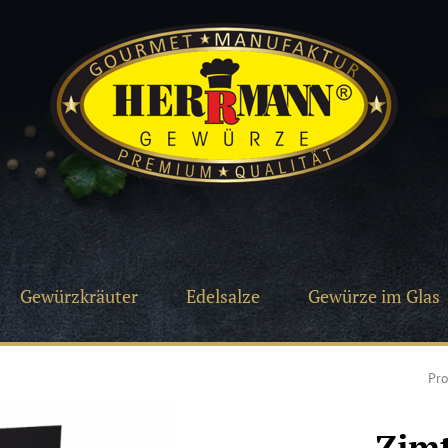
Gewürzkräuter
Edelsalze
Gewürze im Glas
Pr
Zimt