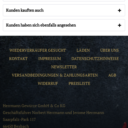
Kunden kauften auch
Kunden haben sich ebenfalls angesehen
WIEDERVERKÄUFER GESUCHT
LÄDEN
ÜBER UNS
KONTAKT
IMPRESSUM
DATENSCHUTZHINWEISE
NEWSLETTER
VERSANDBEDINGUNGEN & ZAHLUNGSARTEN
AGB
WIDERRUF
PREISLISTE
Herrmann Gewürze GmbH & Co KG
Geschäftsführer Norbert Herrmann und Jerome Herrmann
Saarpfalz-Park 117
66450 Bexbach