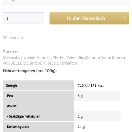
In den
Warenkorb
Merken
Zutaten:
Meersalz, Zwiebel, Paprika, Pfeffer, Petersilie, Majoran (kann Spuren
von SELLERIE und SENFMEHL enthalten)
Nährwertangaben (pro 100g):
Energie
713 kJ / 171 kcal
Fett
3 g
davon:
- Gesättigte Fettsäuren
1 g
Kohlenhydrate
21 g