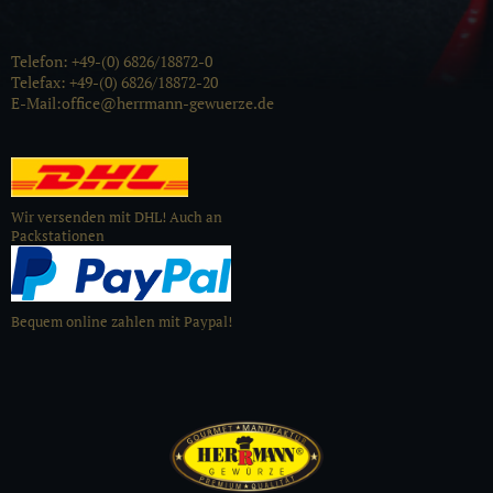
Telefon: +49-(0) 6826/18872-0
Telefax: +49-(0) 6826/18872-20
E-Mail:office@herrmann-gewuerze.de
Wir versenden mit DHL! Auch an
Packstationen
Bequem online zahlen mit Paypal!