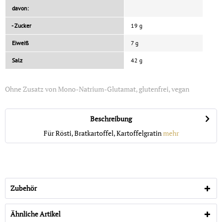
davon:
- Zucker
19 g
Eiweiß
7 g
Salz
42 g
Ohne Zusatz von Mono-Natrium-Glutamat, glutenfrei, vegan
Beschreibung
Für Rösti, Bratkartoffel, Kartoffelgratin
mehr
Zubehör
Ähnliche Artikel