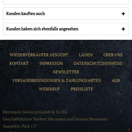
Kunden kauften auch
Kunden haben sich ebenfalls angesehen
WIEDERVERKÄUFER GESUCHT
LÄDEN
ÜBER UNS
KONTAKT
IMPRESSUM
DATENSCHUTZHINWEISE
NEWSLETTER
VERSANDBEDINGUNGEN & ZAHLUNGSARTEN
AGB
WIDERRUF
PREISLISTE
Herrmann Gewürze GmbH & Co KG
Geschäftsführer Norbert Herrmann und Jerome Herrmann
Saarpfalz-Park 117