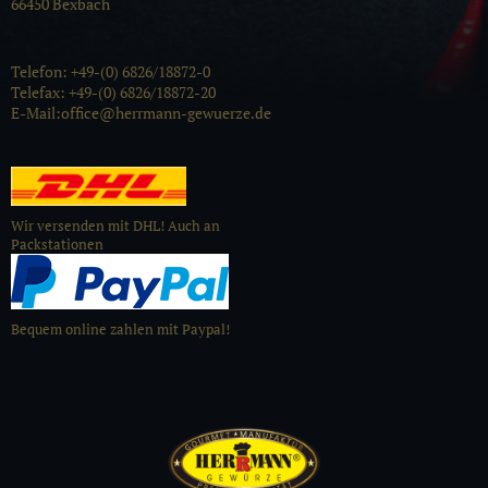
66450 Bexbach
Telefon: +49-(0) 6826/18872-0
Telefax: +49-(0) 6826/18872-20
E-Mail:office@herrmann-gewuerze.de
Wir versenden mit DHL! Auch an
Packstationen
Bequem online zahlen mit Paypal!