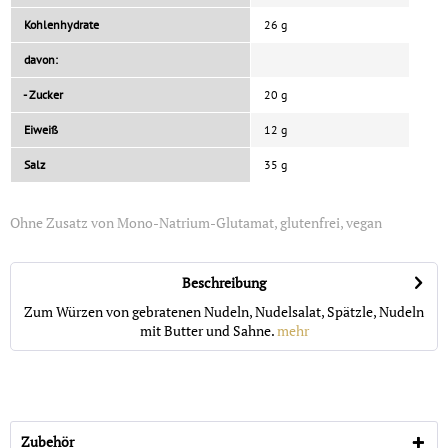
Kohlenhydrate
26 g
davon:
- Zucker
20 g
Eiweiß
12 g
Salz
35 g
Ohne Zusatz von Mono-Natrium-Glutamat, glutenfrei, vegan
Beschreibung
Zum Würzen von gebratenen Nudeln, Nudelsalat, Spätzle, Nudeln
mit Butter und Sahne.
mehr
Zubehör