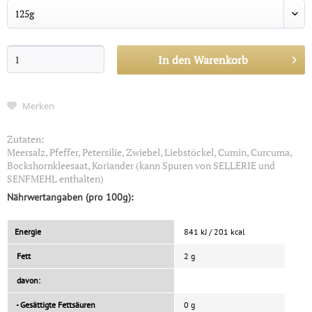
In den
Warenkorb
Merken
Zutaten:
Meersalz, Pfeffer, Petersilie, Zwiebel, Liebstöckel, Cumin, Curcuma,
Bockshornkleesaat, Koriander (kann Spuren von SELLERIE und
SENFMEHL enthalten)
Nährwertangaben (pro 100g):
Energie
841 kJ / 201 kcal
Fett
2 g
davon:
- Gesättigte Fettsäuren
0 g