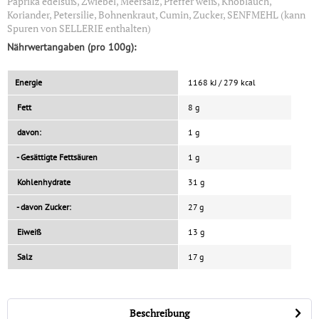
Paprika edelsüß, Zwiebel, Meersalz, Pfeffer weiß, Knoblauch,
Koriander, Petersilie, Bohnenkraut, Cumin, Zucker, SENFMEHL (kann
Spuren von SELLERIE enthalten)
Nährwertangaben (pro 100g):
Energie
1168 kJ / 279 kcal
Fett
8 g
davon:
1 g
- Gesättigte Fettsäuren
1 g
Kohlenhydrate
31 g
- davon Zucker:
27 g
Eiweiß
13 g
Salz
17 g
Beschreibung