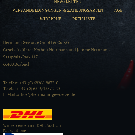
NEWSLETTER
VERSANDBEDINGUNGEN & ZAHLUNGSARTEN
AGB
WIDERRUF
PREISLISTE
Herrmann Gewürze GmbH & Co KG
Geschäftsführer Norbert Herrmann und Jerome Herrmann
Saarpfalz-Park 117
66450 Bexbach
Telefon: +49-(0) 6826/18872-0
Telefax: +49-(0) 6826/18872-20
E-Mail:office@herrmann-gewuerze.de
Wir versenden mit DHL! Auch an
Packstationen