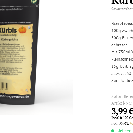
Gewürzzuber
Rezeptvorsc
100g Zwiebe
500g Butter
anbraten.
Mit 750ml W
kleinschne
15g Kürbisg
alles ca. 3
Zum Schluss
Sofort liefe
Artikel-Nr.
3,99 €
Inhalt:
100 G
inkl. MwSt.
V
Lieferzei