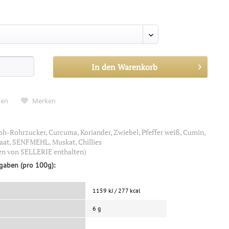
In den
Warenkorb
hen
Merken
oh-Rohrzucker, Curcuma, Koriander, Zwiebel, Pfeffer weiß, Cumin,
aat, SENFMEHL, Muskat, Chillies
en von SELLERIE enthalten)
gaben (pro 100g):
1159 kJ / 277 kcal
6 g