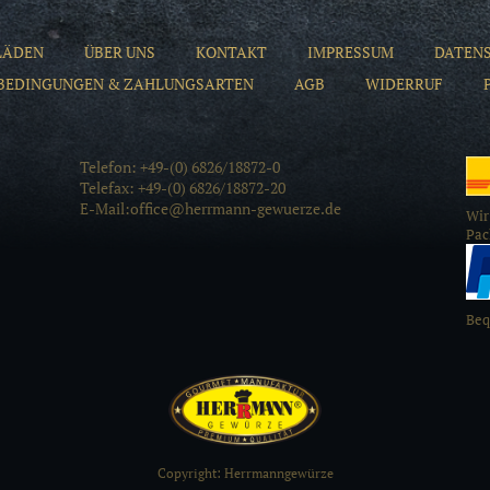
LÄDEN
ÜBER UNS
KONTAKT
IMPRESSUM
DATEN
BEDINGUNGEN & ZAHLUNGSARTEN
AGB
WIDERRUF
Telefon: +49-(0) 6826/18872-0
Telefax: +49-(0) 6826/18872-20
E-Mail:office@herrmann-gewuerze.de
Wir
Pac
Beq
Copyright: Herrmanngewürze