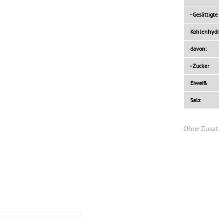
- Gesättigte
Kohlenhydr
davon:
- Zucker
Eiweiß
Salz
Ohne Zusat