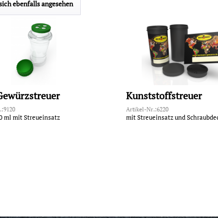
ich ebenfalls angesehen
Gewürzstreuer
Kunststoffstreuer
.:9120
Artikel-Nr.:6220
0 ml mit Streueinsatz
mit Streueinsatz und Schraubde