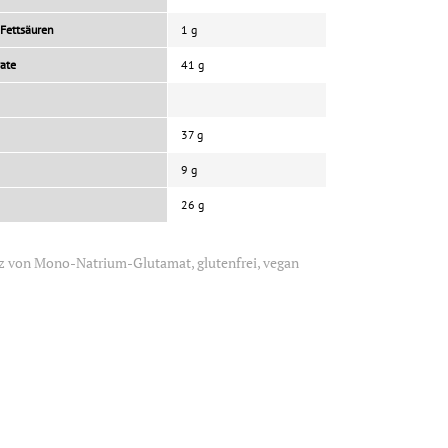
 Fettsäuren
1 g
ate
41 g
37 g
9 g
26 g
z von Mono-Natrium-Glutamat, glutenfrei, vegan