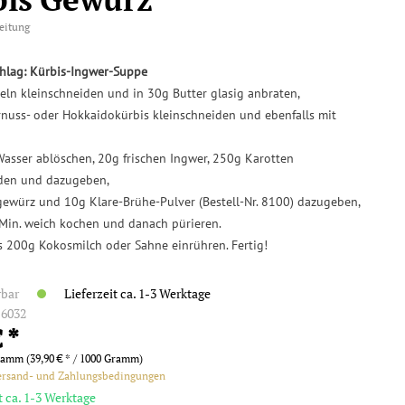
eitung
hlag: Kürbis-Ingwer-Suppe
ln kleinschneiden und in 30g Butter glasig anbraten,
nuss- oder Hokkaidokürbis kleinschneiden und ebenfalls mit
asser ablöschen, 20g frischen Ingwer, 250g Karotten
iden und dazugeben,
ewürz und 10g Klare-Brühe-Pulver (Bestell-Nr. 8100) dazugeben,
0 Min. weich kochen und danach pürieren.
 200g Kokosmilch oder Sahne einrühren. Fertig!
rbar
Lieferzeit ca. 1-3 Werktage
:
6032
 *
ramm (39,90 € * / 1000 Gramm)
ersand- und Zahlungsbedingungen
t ca. 1-3 Werktage