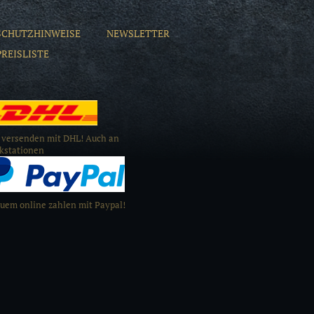
SCHUTZHINWEISE
NEWSLETTER
PREISLISTE
 versenden mit DHL! Auch an
kstationen
uem online zahlen mit Paypal!