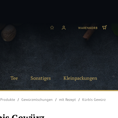
WARENKORB
Tee
Sonstiges
Kleinpackungen
Produkte
Gewürzmischungen
mit Rezept
Kürbis Gewürz
bis Gewürz