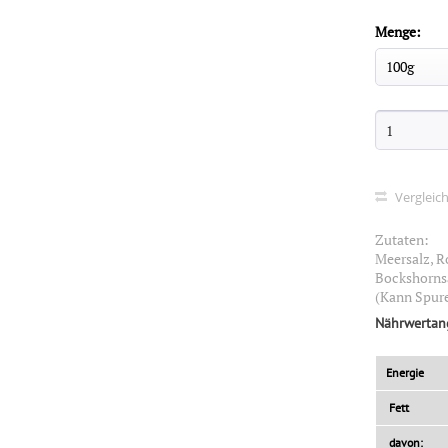
Menge:
Vergleic
Zutaten:
Meersalz, R
Bockshorns
(Kann Spur
Nährwertan
Energie
Fett
davon: