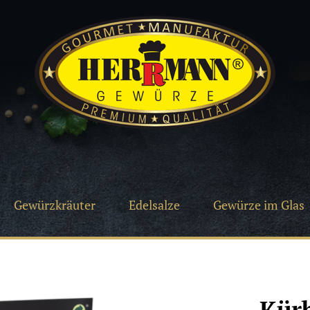
Gewürzkräuter
Edelsalze
Gewürze im Glas
Kür