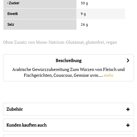
- Zucker
30 g
Eiweiß
9 g
Salz
26 g
Ohne Zusatz von Mono-Natrium-Glutamat, glutenfrei, vegan
Beschreibung
Arabische Gewürzzubereitung Zum Würzen von Fleisch und
Fischgerichten, Couscous, Gemüse uvm....
mehr
Zubehör
Kunden kauften auch