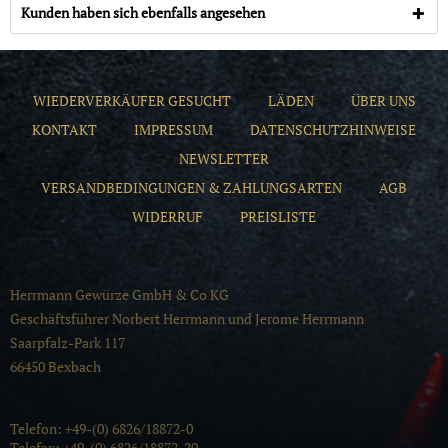
Kunden haben sich ebenfalls angesehen
WIEDERVERKÄUFER GESUCHT
LÄDEN
ÜBER UNS
KONTAKT
IMPRESSUM
DATENSCHUTZHINWEISE
NEWSLETTER
VERSANDBEDINGUNGEN & ZAHLUNGSARTEN
AGB
WIDERRUF
PREISLISTE
Herrmann Gewürze GmbH & Co KG
Geschäftsführer Norbert Herrmann und Jerome Herrmann
Saarpfalz-Park 117
66450 Bexbach
Telefon: +49-(0) 6826/18872-0
Telefax: +49-(0) 6826/18872-20