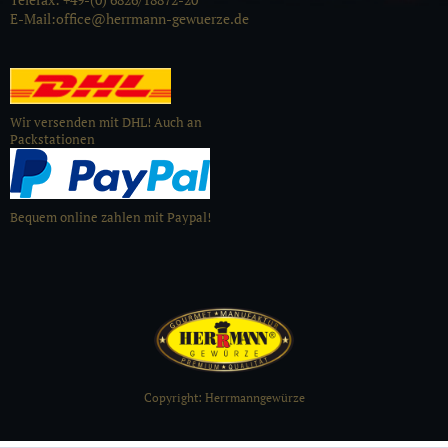
E-Mail:office@herrmann-gewuerze.de
Wir versenden mit DHL! Auch an
Packstationen
Bequem online zahlen mit Paypal!
Copyright: Herrmanngewürze