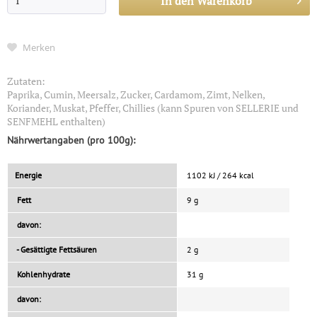
In den
Warenkorb
Merken
Zutaten:
Paprika, Cumin, Meersalz, Zucker, Cardamom, Zimt, Nelken,
Koriander, Muskat, Pfeffer, Chillies (kann Spuren von SELLERIE und
SENFMEHL enthalten)
Nährwertangaben (pro 100g):
Energie
1102 kJ / 264 kcal
Fett
9 g
davon:
- Gesättigte Fettsäuren
2 g
Kohlenhydrate
31 g
davon: