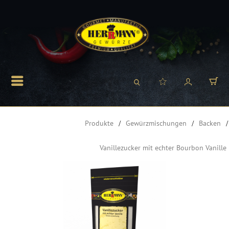
Produkte
Gewürzmischungen
Backen
Vanillezucker mit echter Bourbon Vanille