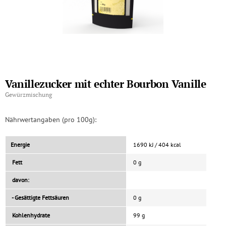
Vanillezucker mit echter Bourbon Vanille
Gewürzmischung
Nährwertangaben (pro 100g):
Energie
1690 kJ / 404 kcal
Fett
0 g
davon:
- Gesättigte Fettsäuren
0 g
Kohlenhydrate
99 g