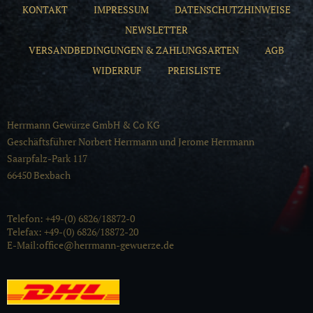
KONTAKT
IMPRESSUM
DATENSCHUTZHINWEISE
NEWSLETTER
VERSANDBEDINGUNGEN & ZAHLUNGSARTEN
AGB
WIDERRUF
PREISLISTE
Herrmann Gewürze GmbH & Co KG
Geschäftsführer Norbert Herrmann und Jerome Herrmann
Saarpfalz-Park 117
66450 Bexbach
Telefon: +49-(0) 6826/18872-0
Telefax: +49-(0) 6826/18872-20
E-Mail:office@herrmann-gewuerze.de