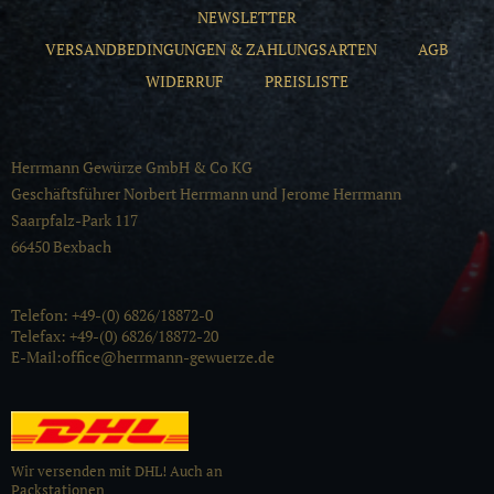
NEWSLETTER
VERSANDBEDINGUNGEN & ZAHLUNGSARTEN
AGB
WIDERRUF
PREISLISTE
Herrmann Gewürze GmbH & Co KG
Geschäftsführer Norbert Herrmann und Jerome Herrmann
Saarpfalz-Park 117
66450 Bexbach
Telefon: +49-(0) 6826/18872-0
Telefax: +49-(0) 6826/18872-20
E-Mail:office@herrmann-gewuerze.de
Wir versenden mit DHL! Auch an
Packstationen