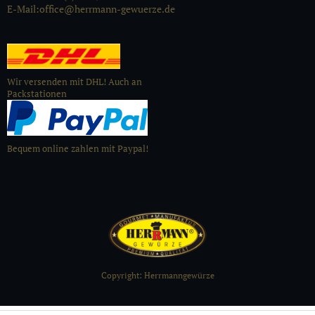
E-Mail:office@herrmann-gewuerze.de
Wir versenden mit DHL! Auch an
Packstationen
Bequem online zahlen mit Paypal!
Copyright: Herrmanngewürze