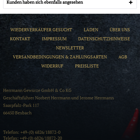
Kunden haben sich ebenfalls angesehen
WIEDERVERKÄUFER GESUCHT
LÄDEN
ÜBER UNS
KONTAKT
IMPRESSUM
DATENSCHUTZHINWEISE
NEWSLETTER
VERSANDBEDINGUNGEN & ZAHLUNGSARTEN
AGB
WIDERRUF
PREISLISTE
Herrmann Gewürze GmbH & Co KG
Geschäftsführer Norbert Herrmann und Jerome Herrmann
Saarpfalz-Park 117
66450 Bexbach
Telefon: +49-(0) 6826/18872-0
Telefax: +49-(0) 6826/18872-20