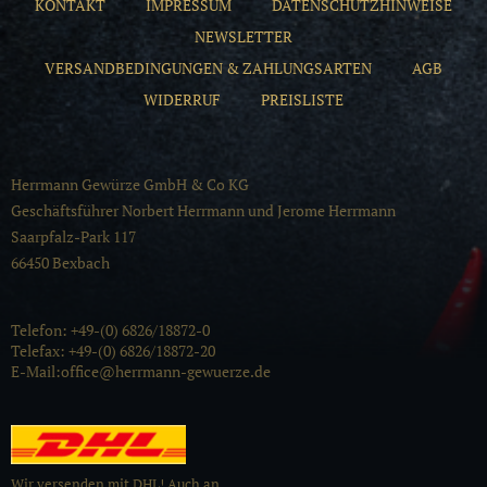
KONTAKT
IMPRESSUM
DATENSCHUTZHINWEISE
NEWSLETTER
VERSANDBEDINGUNGEN & ZAHLUNGSARTEN
AGB
WIDERRUF
PREISLISTE
Herrmann Gewürze GmbH & Co KG
Geschäftsführer Norbert Herrmann und Jerome Herrmann
Saarpfalz-Park 117
66450 Bexbach
Telefon: +49-(0) 6826/18872-0
Telefax: +49-(0) 6826/18872-20
E-Mail:office@herrmann-gewuerze.de
Wir versenden mit DHL! Auch an