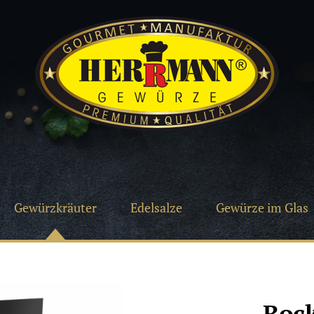
Gewürzkräuter
Edelsalze
Gewürze im Glas
Boc