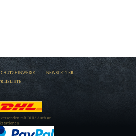
SCHUTZHINWEISE
NEWSLETTER
PREISLISTE
 versenden mit DHL! Auch an
kstationen