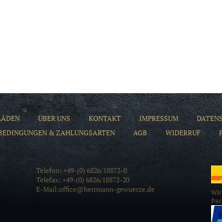
LÄDEN
ÜBER UNS
KONTAKT
IMPRESSUM
DATEN
BEDINGUNGEN & ZAHLUNGSARTEN
AGB
WIDERRUF
Telefon: +49-(0) 6826/18872-0
Telefax: +49-(0) 6826/18872-20
E-Mail:office@herrmann-gewuerze.de
Wir
Pac