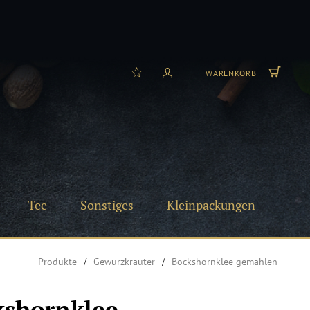
WARENKORB
Tee
Sonstiges
Kleinpackungen
Produkte
Gewürzkräuter
Bockshornklee gemahlen
kshornklee