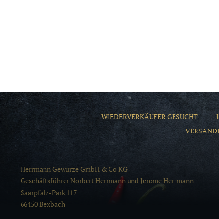
WIEDERVERKÄUFER GESUCHT
VERSAND
Herrmann Gewürze GmbH & Co KG
Geschäftsführer Norbert Herrmann und Jerome Herrmann
Saarpfalz-Park 117
66450 Bexbach