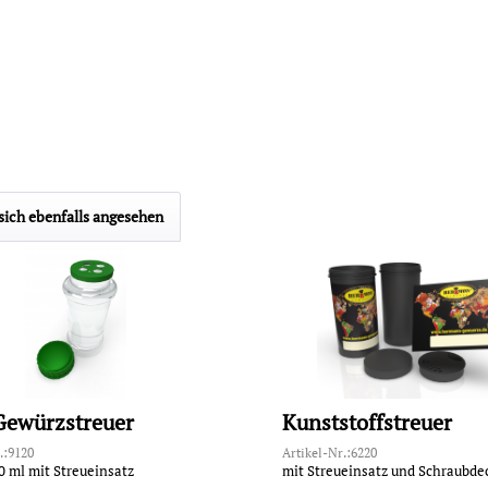
ich ebenfalls angesehen
Gewürzstreuer
Kunststoffstreuer
.:9120
Artikel-Nr.:6220
0 ml mit Streueinsatz
mit Streueinsatz und Schraubde