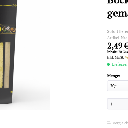
gem
Sofort liefe
Artikel-Nr.
2,49 €
Inhalt:
70 Gr
inkl. MwSt.
V
Lieferzei
Menge:
Vergleic