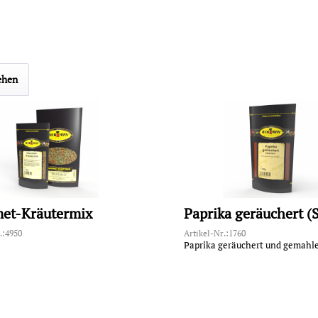
ehen
et-Kräutermix
.:4950
Artikel-Nr.:1760
Paprika geräuchert und gemahl