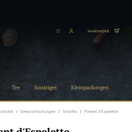
WARENKORB
Tee
Sonstiges
Kleinpackungen
rodukte
Gewürzmischungen
Scharfes
Piment d'Espelette
nt d'Espelette