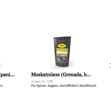
Paprika geräuchert (Spanien)
Muskatnüsse (Grenada, beste Qualität)
Artikel-Nr.:1290
A
en.
Für Spinat, Suppen, Kartoffelbrei, Hackfleisch
F