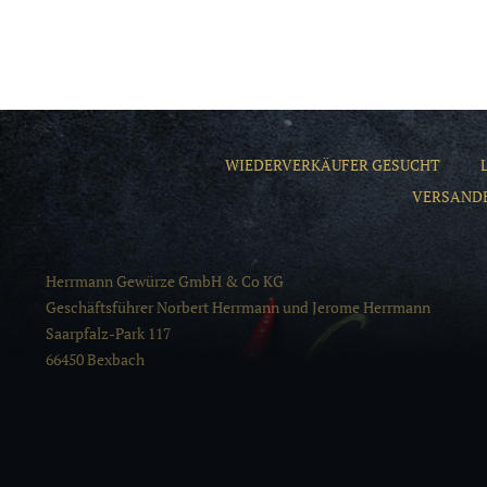
WIEDERVERKÄUFER GESUCHT
VERSAND
Herrmann Gewürze GmbH & Co KG
Geschäftsführer Norbert Herrmann und Jerome Herrmann
Saarpfalz-Park 117
66450 Bexbach