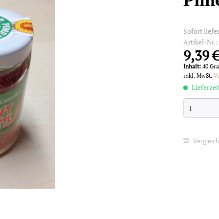
Sofort liefe
Artikel-Nr.
9,39 €
Inhalt:
40 Gr
inkl. MwSt.
V
Lieferzei
Vergleic