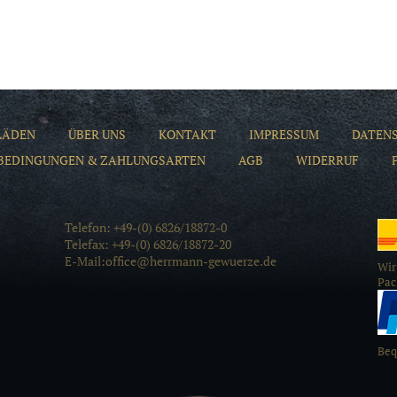
LÄDEN
ÜBER UNS
KONTAKT
IMPRESSUM
DATEN
BEDINGUNGEN & ZAHLUNGSARTEN
AGB
WIDERRUF
Telefon: +49-(0) 6826/18872-0
Telefax: +49-(0) 6826/18872-20
E-Mail:office@herrmann-gewuerze.de
Wir
Pac
Beq