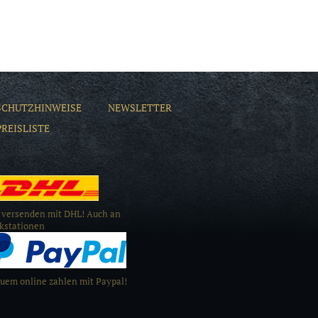
SCHUTZHINWEISE
NEWSLETTER
PREISLISTE
 versenden mit DHL! Auch an
kstationen
uem online zahlen mit Paypal!