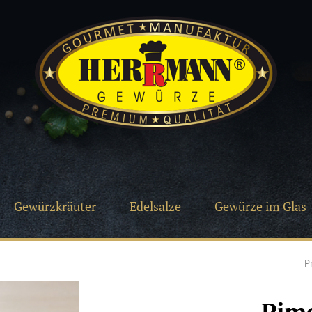
Gewürzkräuter
Edelsalze
Gewürze im Glas
P
Pime