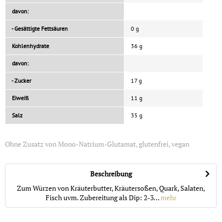
davon:
- Gesättigte Fettsäuren
0 g
Kohlenhydrate
36 g
davon:
- Zucker
17 g
Eiweiß
11 g
Salz
35 g
Ohne Zusatz von Mono-Natrium-Glutamat, glutenfrei, vegan
Beschreibung
Zum Würzen von Kräuterbutter, Kräutersoßen, Quark, Salaten,
Fisch uvm. Zubereitung als Dip: 2-3...
mehr