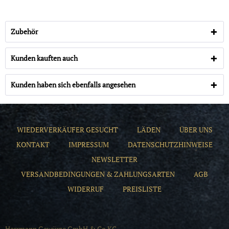
Zubehör
Kunden kauften auch
Kunden haben sich ebenfalls angesehen
WIEDERVERKÄUFER GESUCHT
LÄDEN
ÜBER UNS
KONTAKT
IMPRESSUM
DATENSCHUTZHINWEISE
NEWSLETTER
VERSANDBEDINGUNGEN & ZAHLUNGSARTEN
AGB
WIDERRUF
PREISLISTE
Herrmann Gewürze GmbH & Co KG