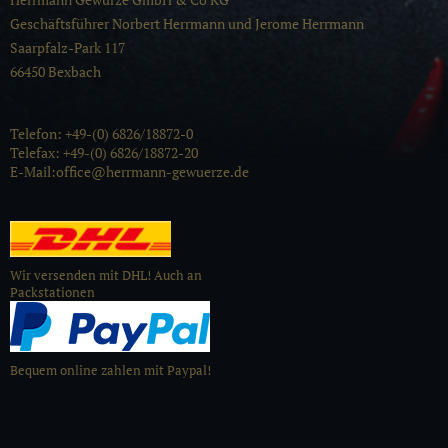
Geschäftsführer Norbert Herrmann und Jerome Herrmann
Saarpfalz-Park 117
66450 Bexbach
Telefon: +49-(0) 6826/18872-0
Telefax: +49-(0) 6826/18872-20
E-Mail:office@herrmann-gewuerze.de
Wir versenden mit DHL! Auch an
Packstationen
Bequem online zahlen mit Paypal!