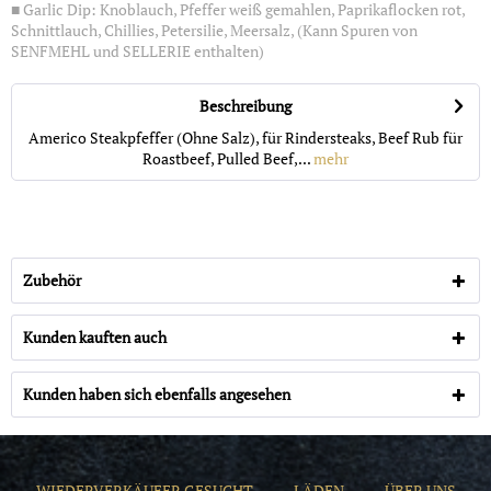
■ Garlic Dip: Knoblauch, Pfeffer weiß gemahlen, Paprikaflocken rot,
Schnittlauch, Chillies, Petersilie, Meersalz, (Kann Spuren von
SENFMEHL und SELLERIE enthalten)
Beschreibung
Americo Steakpfeffer (Ohne Salz), für Rindersteaks, Beef Rub für
Roastbeef, Pulled Beef,...
mehr
Zubehör
Kunden kauften auch
Kunden haben sich ebenfalls angesehen
WIEDERVERKÄUFER GESUCHT
LÄDEN
ÜBER UNS