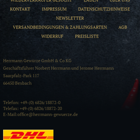
KONTAKT
IMPRESSUM
DATENSCHUTZHINWEISE
NEWSLETTER
VERSANDBEDINGUNGEN & ZAHLUNGSARTEN
AGB
WIDERRUF
PREISLISTE
Herrmann Gewürze GmbH & Co KG
Geschäftsführer Norbert Herrmann und Jerome Herrmann
Saarpfalz-Park 117
66450 Bexbach
Telefon: +49-(0) 6826/18872-0
Telefax: +49-(0) 6826/18872-20
E-Mail:office@herrmann-gewuerze.de