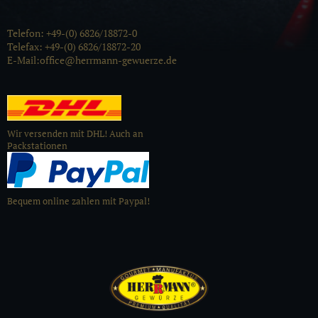
Telefon: +49-(0) 6826/18872-0
Telefax: +49-(0) 6826/18872-20
E-Mail:office@herrmann-gewuerze.de
Wir versenden mit DHL! Auch an
Packstationen
Bequem online zahlen mit Paypal!