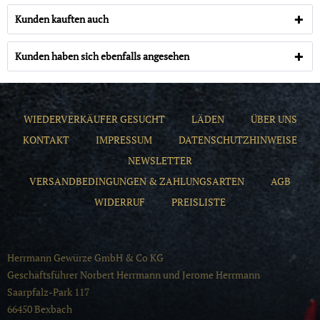
Kunden kauften auch
Kunden haben sich ebenfalls angesehen
WIEDERVERKÄUFER GESUCHT
LÄDEN
ÜBER UNS
KONTAKT
IMPRESSUM
DATENSCHUTZHINWEISE
NEWSLETTER
VERSANDBEDINGUNGEN & ZAHLUNGSARTEN
AGB
WIDERRUF
PREISLISTE
Herrmann Gewürze GmbH & Co KG
Geschäftsführer Norbert Herrmann und Jerome Herrmann
Saarpfalz-Park 117
66450 Bexbach