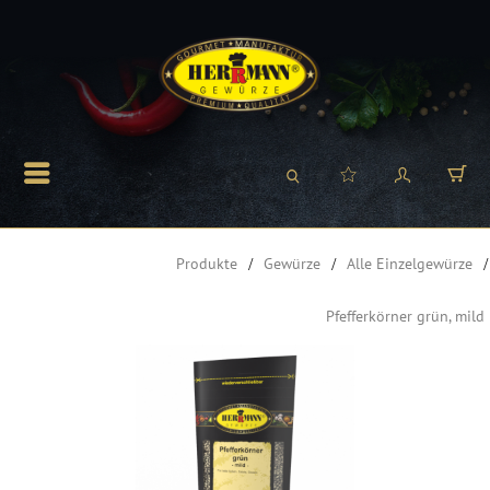
Produkte
Gewürze
Alle Einzelgewürze
Pfefferkörner grün, mild