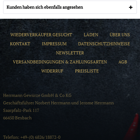
Kunden haben sich ebenfalls angesehen
WIEDERVERKÄUFER GESUCHT
LÄDEN
ÜBER UNS
KONTAKT
IMPRESSUM
DATENSCHUTZHINWEISE
NEWSLETTER
VERSANDBEDINGUNGEN & ZAHLUNGSARTEN
AGB
WIDERRUF
PREISLISTE
Herrmann Gewürze GmbH & Co KG
Geschäftsführer Norbert Herrmann und Jerome Herrmann
Saarpfalz-Park 117
66450 Bexbach
Telefon: +49-(0) 6826/18872-0