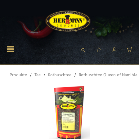
Produkte
Tee
Rotbuschtee
Rotbuschtee Queen of Namibia