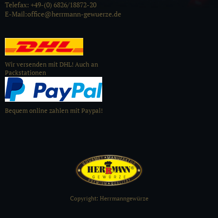
Telefax: +49-(0) 6826/18872-20
E-Mail:office@herrmann-gewuerze.de
Wir versenden mit DHL! Auch an
Packstationen
Bequem online zahlen mit Paypal!
Copyright: Herrmanngewürze