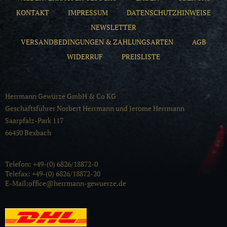
KONTAKT
IMPRESSUM
DATENSCHUTZHINWEISE
NEWSLETTER
VERSANDBEDINGUNGEN & ZAHLUNGSARTEN
AGB
WIDERRUF
PREISLISTE
Herrmann Gewürze GmbH & Co KG
Geschäftsführer Norbert Herrmann und Jerome Herrmann
Saarpfalz-Park 117
66450 Bexbach
Telefon: +49-(0) 6826/18872-0
Telefax: +49-(0) 6826/18872-20
E-Mail:office@herrmann-gewuerze.de