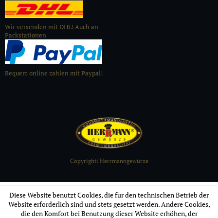
Wir versenden mit DHL! Auch an
Packstationen
Bequem online zahlen mit Paypal!
Copyright: Herrmanngewürze
Diese Website benutzt Cookies, die für den technischen Betrieb der
Website erforderlich sind und stets gesetzt werden. Andere Cookies,
die den Komfort bei Benutzung dieser Website erhöhen, der