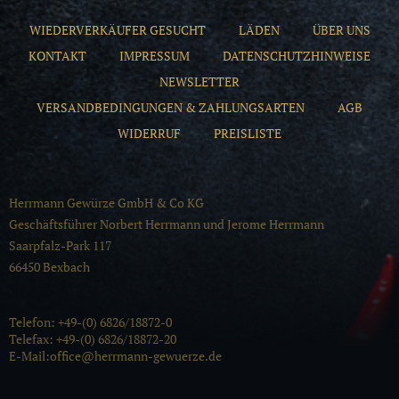
WIEDERVERKÄUFER GESUCHT
LÄDEN
ÜBER UNS
KONTAKT
IMPRESSUM
DATENSCHUTZHINWEISE
NEWSLETTER
VERSANDBEDINGUNGEN & ZAHLUNGSARTEN
AGB
WIDERRUF
PREISLISTE
Herrmann Gewürze GmbH & Co KG
Geschäftsführer Norbert Herrmann und Jerome Herrmann
Saarpfalz-Park 117
66450 Bexbach
Telefon: +49-(0) 6826/18872-0
Telefax: +49-(0) 6826/18872-20
E-Mail:office@herrmann-gewuerze.de