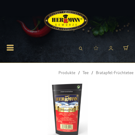
Produkte
Tee
Bratapfel-Früchtetee