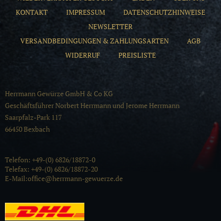
KONTAKT
IMPRESSUM
DATENSCHUTZHINWEISE
NEWSLETTER
VERSANDBEDINGUNGEN & ZAHLUNGSARTEN
AGB
WIDERRUF
PREISLISTE
Herrmann Gewürze GmbH & Co KG
Geschäftsführer Norbert Herrmann und Jerome Herrmann
Saarpfalz-Park 117
66450 Bexbach
Telefon: +49-(0) 6826/18872-0
Telefax: +49-(0) 6826/18872-20
E-Mail:office@herrmann-gewuerze.de