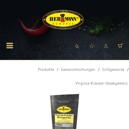
Produkte
Gewürzmischungen
Grillgewürze
Virginia-Kräuter-Steakgewürz