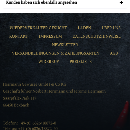
Kunden haben sich ebenfalls angesehen
WIEDERVERKÄUFER GESUCHT
LÄDEN
ÜBER UNS
KONTAKT
IMPRESSUM
DATENSCHUTZHINWEISE
NEWSLETTER
VERSANDBEDINGUNGEN & ZAHLUNGSARTEN
AGB
WIDERRUF
PREISLISTE
Herrmann Gewürze GmbH & Co KG
Geschäftsführer Norbert Herrmann und Jerome Herrmann
Saarpfalz-Park 117
66450 Bexbach
Telefon: +49-(0) 6826/18872-0
Telefax: +49-(0) 6826/18872-20