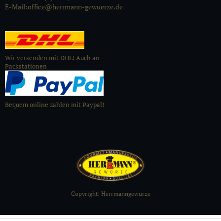
E-Mail:office@herrmann-gewuerze.de
Wir versenden mit DHL! Auch an
Packstationen
Bequem online zahlen mit Paypal!
Copyright: Herrmanngewürze