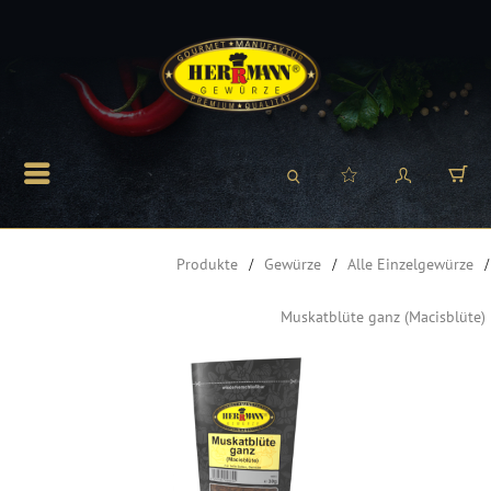
Produkte
Gewürze
Alle Einzelgewürze
Muskatblüte ganz (Macisblüte)