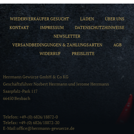
WIEDERVERKÄUFER GESUCHT
LÄDEN
ÜBER UNS
KONTAKT
IMPRESSUM
DATENSCHUTZHINWEISE
NEWSLETTER
VERSANDBEDINGUNGEN & ZAHLUNGSARTEN
AGB
WIDERRUF
PREISLISTE
Herrmann Gewürze GmbH & Co KG
Geschäftsführer Norbert Herrmann und Jerome Herrmann
Saarpfalz-Park 117
66450 Bexbach
Telefon: +49-(0) 6826/18872-0
Telefax: +49-(0) 6826/18872-20
E-Mail:office@herrmann-gewuerze.de