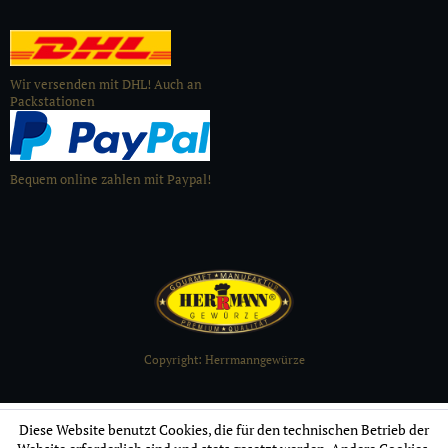
Wir versenden mit DHL! Auch an
Packstationen
Bequem online zahlen mit Paypal!
Copyright: Herrmanngewürze
Diese Website benutzt Cookies, die für den technischen Betrieb der