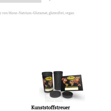
z von Mono-Natrium-Glutamat, glutenfrei, vegan
Kunststoffstreuer