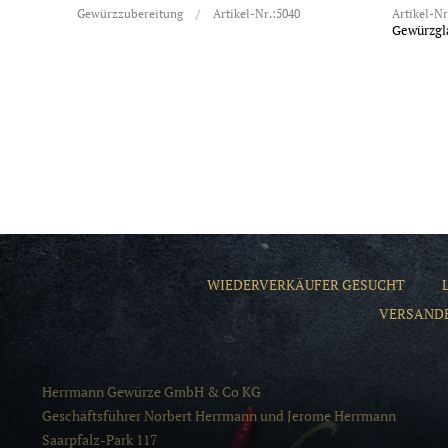
Gewürzzubereitung
/
Artikel-Nr.:5040
Artikel-Nr
Gewürzgl
WIEDERVERKÄUFER GESUCHT
VERSAND
Herrmann Gewürze GmbH & Co KG
Geschäftsführer Norbert Herrmann und Jerome Herrmann
Saarpfalz-Park 117