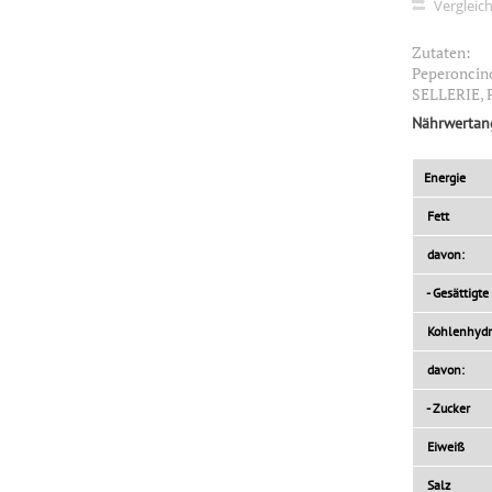
Vergleic
Zutaten:
Peperoncino,
SELLERIE, 
Nährwertan
Energie
Fett
davon:
- Gesättigte
Kohlenhydr
davon:
- Zucker
Eiweiß
Salz