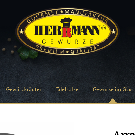
Gewürzkräuter
Edelsalze
Gewürze im Glas
Arra