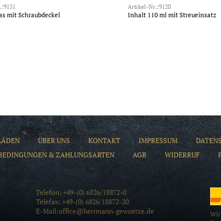
.:9151
Artikel-Nr.:9120
as mit Schraubdeckel
Inhalt 110 ml mit Streueinsatz
LÄDEN
ÜBER UNS
KONTAKT
IMPRESSUM
DATEN
BEDINGUNGEN & ZAHLUNGSARTEN
AGB
WIDERRUF
Telefon: +49-(0) 6826/18872-0
Telefax: +49-(0) 6826/18872-20
E-Mail:office@herrmann-gewuerze.de
Wir