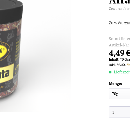
Gewürzzuber
Zum Würzen 
Sofort liefe
Artikel-Nr.
4,49 €
Inhalt:
70 Gr
inkl. MwSt.
V
Lieferzei
Menge: