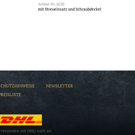
Artikel-Nr.:6220
mit Streueinsatz und Schraubdeckel
SCHUTZHINWEISE
NEWSLETTER
PREISLISTE
 versenden mit DHL! Auch an