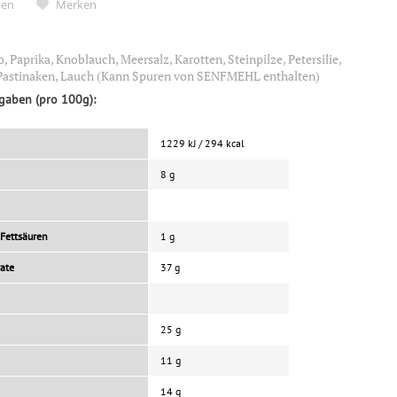
hen
Merken
 Paprika, Knoblauch, Meersalz, Karotten, Steinpilze, Petersilie,
Pastinaken, Lauch (Kann Spuren von SENFMEHL enthalten)
gaben (pro 100g):
1229 kJ / 294 kcal
8 g
 Fettsäuren
1 g
ate
37 g
25 g
11 g
14 g