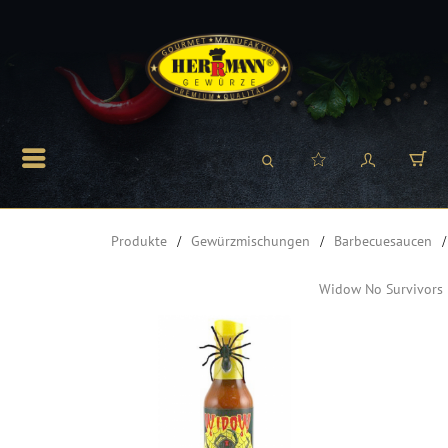
Produkte
Gewürzmischungen
Barbecuesaucen
Widow No Survivors