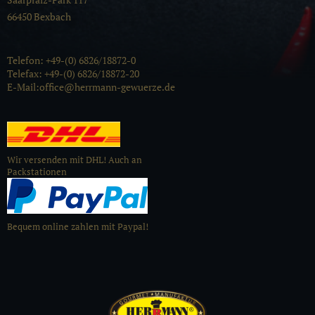
66450 Bexbach
Telefon: +49-(0) 6826/18872-0
Telefax: +49-(0) 6826/18872-20
E-Mail:office@herrmann-gewuerze.de
Wir versenden mit DHL! Auch an
Packstationen
Bequem online zahlen mit Paypal!