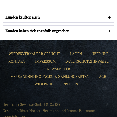
Kunden kauften auch
Kunden haben sich ebenfalls angesehen
WIEDERVERKÄUFER GESUCHT
LÄDEN
ÜBER UNS
KONTAKT
IMPRESSUM
DATENSCHUTZHINWEISE
NEWSLETTER
VERSANDBEDINGUNGEN & ZAHLUNGSARTEN
AGB
WIDERRUF
PREISLISTE
Herrmann Gewürze GmbH & Co KG
Geschäftsführer Norbert Herrmann und Jerome Herrmann
Saarpfalz-Park 117