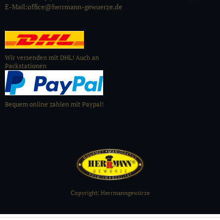
E-Mail:office@herrmann-gewuerze.de
Wir versenden mit DHL! Auch an
Packstationen
Bequem online zahlen mit Paypal!
Copyright: Herrmanngewürze