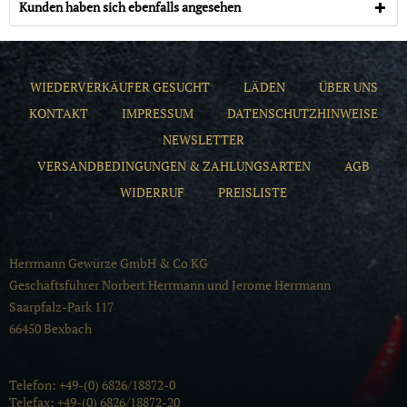
Kunden haben sich ebenfalls angesehen
WIEDERVERKÄUFER GESUCHT
LÄDEN
ÜBER UNS
KONTAKT
IMPRESSUM
DATENSCHUTZHINWEISE
NEWSLETTER
VERSANDBEDINGUNGEN & ZAHLUNGSARTEN
AGB
WIDERRUF
PREISLISTE
Herrmann Gewürze GmbH & Co KG
Geschäftsführer Norbert Herrmann und Jerome Herrmann
Saarpfalz-Park 117
66450 Bexbach
Telefon: +49-(0) 6826/18872-0
Telefax: +49-(0) 6826/18872-20