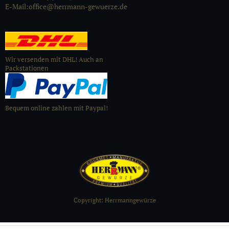
E-Mail:office@herrmann-gewuerze.de
Wir versenden mit DHL! Auch an
Packstationen
Bequem online zahlen mit Paypal!
Copyright: Herrmanngewürze