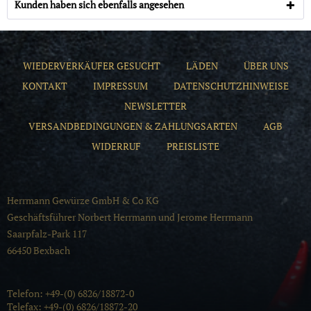
Kunden haben sich ebenfalls angesehen
WIEDERVERKÄUFER GESUCHT
LÄDEN
ÜBER UNS
KONTAKT
IMPRESSUM
DATENSCHUTZHINWEISE
NEWSLETTER
VERSANDBEDINGUNGEN & ZAHLUNGSARTEN
AGB
WIDERRUF
PREISLISTE
Herrmann Gewürze GmbH & Co KG
Geschäftsführer Norbert Herrmann und Jerome Herrmann
Saarpfalz-Park 117
66450 Bexbach
Telefon: +49-(0) 6826/18872-0
Telefax: +49-(0) 6826/18872-20