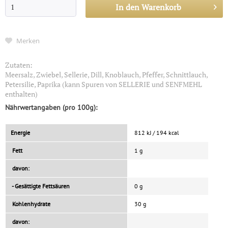
In den
Warenkorb
Merken
Zutaten:
Meersalz, Zwiebel, Sellerie, Dill, Knoblauch, Pfeffer, Schnittlauch,
Petersilie, Paprika (kann Spuren von SELLERIE und SENFMEHL
enthalten)
Nährwertangaben (pro 100g):
Energie
812 kJ / 194 kcal
Fett
1 g
davon:
- Gesättigte Fettsäuren
0 g
Kohlenhydrate
30 g
davon: