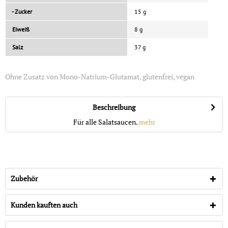
- Zucker
15 g
Eiweiß
8 g
Salz
37 g
Ohne Zusatz von Mono-Natrium-Glutamat, glutenfrei, vegan
Beschreibung
Für alle Salatsaucen.
mehr
Zubehör
Kunden kauften auch